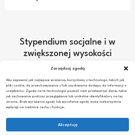
Wszelkie bieżące informacje można znaleźć na stronie
internetowej samorządu: w ww.ssprz.pl, Facebook
samorządu:https://www.facebook.com/SamorzadStudenckiP
Stypendium socjalne i w
Warto też obserwować samorządowego Instagram :
samorzad_studencki_prz. Po więcej informacji należy się
zwiększonej wysokości
udać do Biura SSPRz lub przyjść na spotkanie ogólne
samorządu.
Zarządzaj zgodą
Aby zapewnić jak najlepsze wrażenia, korzystamy z technologii, takich jak
Skąd czerpać informacje o
pliki cookie, do przechowywania i/lub uzyskiwania dostępu do informacji o
urządzeniu. Zgoda na te technologie pozwoli nam przetwarzać dane, takie
najnowszych działania
jak zachowanie podczas przeglądania lub unikalne identyfikatory na tej
stronie. Brak wyrażenia zgody lub wycofanie zgody może niekorzystnie
Samorządu?
wpłynąć na niektóre cechy i funkcje.
Akceptuję
Wszelkie bieżące informacje można znaleźć na stronie
internetowej samorządu: w ww.ssprz.pl, Facebook