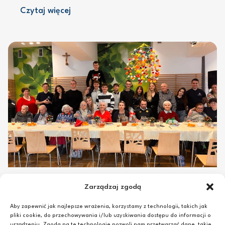
Czytaj więcej
Studenckie Mikołajki
Zarządzaj zgodą
Aby zapewnić jak najlepsze wrażenia, korzystamy z technologii, takich jak
Grudzień na Politechnice Rzeszowskiej to magiczny
pliki cookie, do przechowywania i/lub uzyskiwania dostępu do informacji o
czas. Kiedy za oknem prószy śnieg, a korytarze
urządzeniu. Zgoda na te technologie pozwoli nam przetwarzać dane, takie