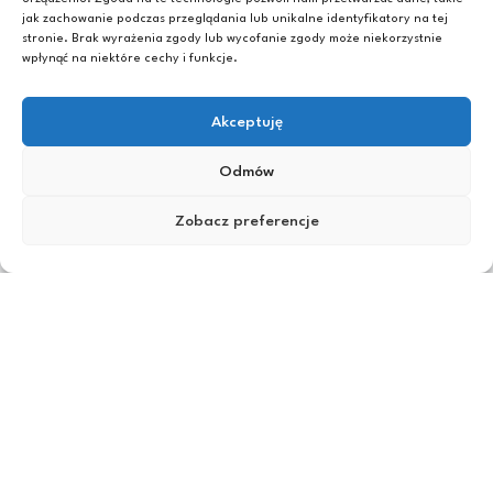
przepełnia świąteczny klimat, studenci zaczynają
jak zachowanie podczas przeglądania lub unikalne identyfikatory na tej
przygotowania […]
stronie. Brak wyrażenia zgody lub wycofanie zgody może niekorzystnie
wpłynąć na niektóre cechy i funkcje.
Czytaj więcej
Akceptuję
Odmów
Zobacz preferencje
Biuro Samorządu Studenckiego Politechniki