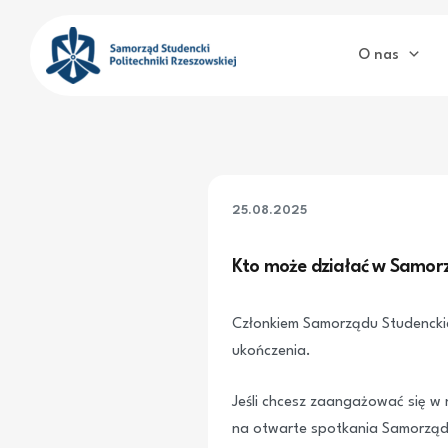
Przejdź
do
O nas
treści
25.08.2025
Kto może działać w Samorz
Członkiem Samorządu Studenckieg
ukończenia.
Jeśli chcesz zaangażować się w 
na otwarte spotkania Samorząd