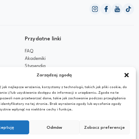
Przydatne linki
FAQ
Akademiki
Stypendia
Dokumenty
Zarządzaj zgodą
Polityka prywatności
 jak najlepsze wrażenia, korzystamy z technologii, takich jak pliki cookie, do
ia i/lub uzyskiwania dostępu do informacji o urządzeniu. Zgoda na te
 pozwoli nam przetwarzać dane, takie jak zachowanie podczas przeglądania
 identyfikatory na tej stronie. Brak wyrażenia zgody lub wycofanie zgody
ystnie wpłynąć na niektóre cechy i funkcje.
Realizacja strony
www.moonbite.pl
ceptuję
Odmów
Zobacz preferencje