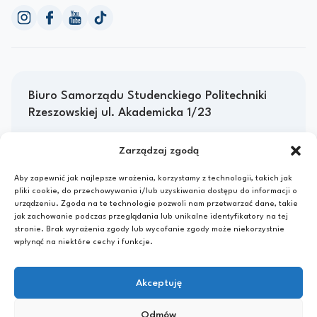
Biuro Samorządu Studenckiego Politechniki
Rzeszowskiej ul. Akademicka 1/23
35-084 Rzeszów
Zarządzaj zgodą
D.S. "Promień"
biuro@ssprz.pl
Aby zapewnić jak najlepsze wrażenia, korzystamy z technologii, takich jak
+48 17 865 1357
pliki cookie, do przechowywania i/lub uzyskiwania dostępu do informacji o
17 865 1661
urządzeniu. Zgoda na te technologie pozwoli nam przetwarzać dane, takie
jak zachowanie podczas przeglądania lub unikalne identyfikatory na tej
stronie. Brak wyrażenia zgody lub wycofanie zgody może niekorzystnie
Menu
wpłynąć na niektóre cechy i funkcje.
Strona główna
Akceptuję
Kontakt
Aktualności
Odmów