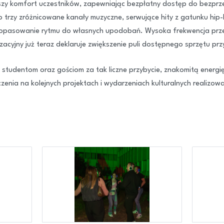
ższy komfort uczestników, zapewniając bezpłatny dostęp do bezp
 trzy zróżnicowane kanały muzyczne, serwujące hity z gatunku hip-
opasowanie rytmu do własnych upodobań. Wysoka frekwencja przer
acyjny już teraz deklaruje zwiększenie puli dostępnego sprzętu przy 
 studentom oraz gościom za tak liczne przybycie, znakomitą energi
enia na kolejnych projektach i wydarzeniach kulturalnych realizowa