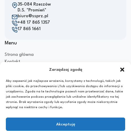
35-084 Rzeszów
D.S. "Promień"
biuro@ssprz.pl
+48 17 865 1357
17 865 1661
Menu
Strona główna
Kontakt
Aktualności
Zarządzaj zgodą
Przydatne linki
Aby zapewnić jak najlepsze wrażenia, korzystamy z technologii, takich jak
pliki cookie, do przechowywania i/lub uzyskiwania dostępu do informacji o
FAQ
urządzeniu. Zgoda na te technologie pozwoli nam przetwarzać dane, takie
Akademiki
jak zachowanie podczas przeglądania lub unikalne identyfikatory na tej
Stypendia
stronie. Brak wyrażenia zgody lub wycofanie zgody może niekorzystnie
wpłynąć na niektóre cechy i funkcje.
Dokumenty
Polityka prywatności
Akceptuję