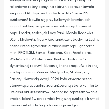
wielopokoleniowy program muzyczny rozpisany na
rekordowe cztery sceny, na których zaprezentowało
się ponad 40 topowych artystów. Na Scenie PRz
publiczność bawiła się przy kultowych brzmieniach
legend polskiej muzyki oraz współczesnych gwiazd
popu i rocka, takich jak Lady Pank, Maryla Rodowicz,
Dżem, Myslovitz, Nocny Kochanek czy Strachy na Lachy.
Scena Brend zgromadziła miłośników rapu, goszcząc
m.in. PRO8L3M, Bambi, Żabsona, Kizo, Pezeta oraz
White’a 2115. Z kolei Scena Bunkier dostarczyła
dynamicznej rozrywki klubowej i tanecznej, uświetnionej
występami m.in. Zenona Martyniuka, Skolima, czy
Baciary. Nowością edycji 2026 była czwarta scena,
stanowiąca specjalnie zaaranżowaną strefę komfortu
i relaksu dla uczestników. Szansę na zaprezentowanie
swoich talentów przed wielotysięczną publiką otrzymali
również młodzi twórcy – laureaci przeglądu