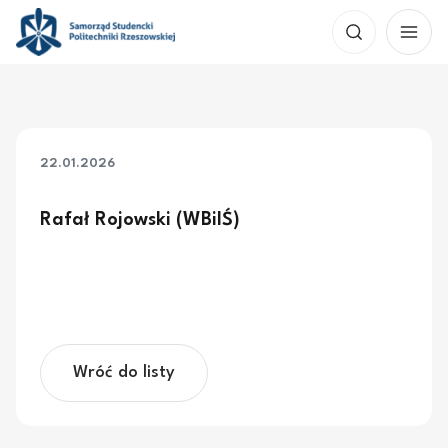
Przejdź
Szukaj
do
treści
22.01.2026
Rafał Rojowski (WBiIŚ)
Wróć do listy