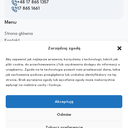
+48 17 865 1357
17 865 1661
Menu
Strona główna
Kontakt
Aktualności
Zarządzaj zgodą
Przydatne linki
Aby zapewnić jak najlepsze wrażenia, korzystamy z technologii, takich jak
pliki cookie, do przechowywania i/lub uzyskiwania dostępu do informacji o
FAQ
urządzeniu. Zgoda na te technologie pozwoli nam przetwarzać dane, takie
Akademiki
jak zachowanie podczas przeglądania lub unikalne identyfikatory na tej
Stypendia
stronie. Brak wyrażenia zgody lub wycofanie zgody może niekorzystnie
wpłynąć na niektóre cechy i funkcje.
Dokumenty
Polityka prywatności
Akceptuję
Odmów
Copyright © 2026 Samorząd Studencki PRz. Wszelkie prawa
zastrzeżone.
Realizacja strony
www.moonbite.pl
Zobacz preferencje