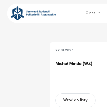
Przejdź
do
O nas
treści
22.01.2026
Michał Minda (WZ)
Wróć do listy